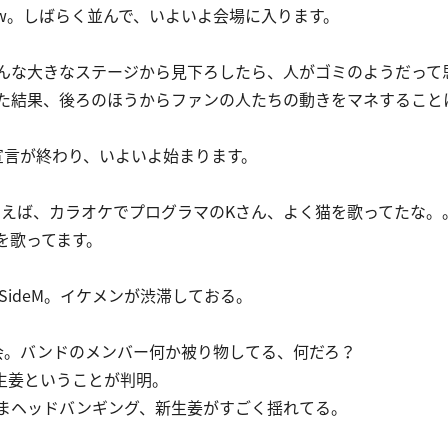
w。しばらく並んで、いよいよ会場に入ります。
んな大きなステージから見下ろしたら、人がゴミのようだって
た結果、後ろのほうからファンの人たちの動きをマネすること
宣言が終わり、いよいよ始まります。
ういえば、カラオケでプログラマのKさん、よく猫を歌ってたな。
を歌ってます。
SideM。イケメンが渋滞しておる。
会。バンドのメンバー何か被り物してる、何だろ？
生姜ということが判明。
たままヘッドバンギング、新生姜がすごく揺れてる。