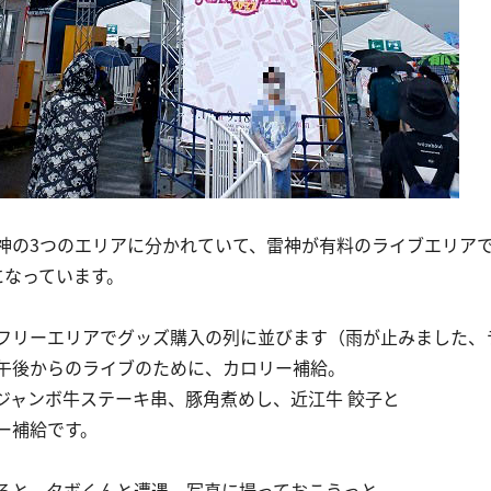
神の3つのエリアに分かれていて、雷神が有料のライブエリア
になっています。
フリーエリアでグッズ購入の列に並びます（雨が止みました、
午後からのライブのために、カロリー補給。
ジャンボ牛ステーキ串、豚角煮めし、近江牛 餃子と
ー補給です。
ると、タボくんと遭遇。写真に撮っておこうっと。