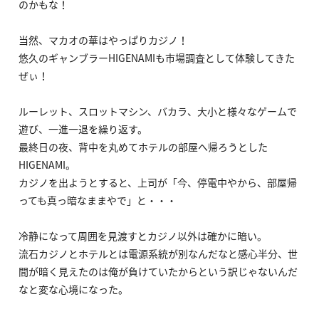
のかもな！
当然、マカオの華はやっぱりカジノ！
悠久のギャンブラーHIGENAMIも市場調査として体験してきた
ぜぃ！
ルーレット、スロットマシン、バカラ、大小と様々なゲームで
遊び、一進一退を繰り返す。
最終日の夜、背中を丸めてホテルの部屋へ帰ろうとした
HIGENAMI。
カジノを出ようとすると、上司が「今、停電中やから、部屋帰
っても真っ暗なままやで」と・・・
冷静になって周囲を見渡すとカジノ以外は確かに暗い。
流石カジノとホテルとは電源系統が別なんだなと感心半分、世
間が暗く見えたのは俺が負けていたからという訳じゃないんだ
なと変な心境になった。